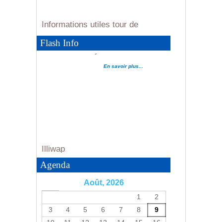
Informations utiles tour de
France
Evènements cyclistes été 2026...
En savoir plus...
Flash Info
En savoir plus...
Illiwap
En
savoir plus...
Agenda
Août, 2026
1
2
3
4
5
6
7
8
9