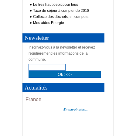
Le très haut débit pour tous
Taxe de séjour à compter de 2018
Collecte des déchets, tri, compost
Mes aides Energie
Newsletter
Inscrivez-vous à la newsletter et recevez
régulièrement les informations de la
commune.
Informations utiles tour de
Actualités
France
Informations utiles tour de
En savoir plus...
France
En savoir plus...