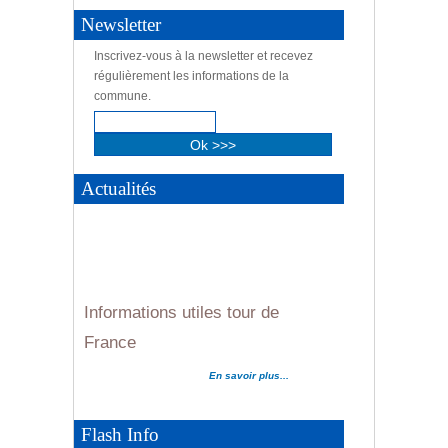
Newsletter
Informations utiles tour de
Inscrivez-vous à la newsletter et recevez
France
régulièrement les informations de la
Informations utiles tour de
commune.
En savoir plus...
France
En savoir plus...
Actualités
Informations utiles tour de
France
Evènements cyclistes été 2026...
En savoir plus...
En savoir plus...
Flash Info