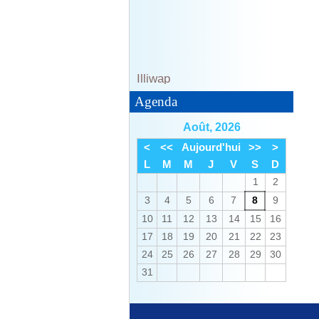
En savoir plus...
Agenda
Informations utiles tour de
Août, 2026
France
<
<<
Aujourd'hui
>>
>
En savoir plus...
L
M
M
J
V
S
D
1
2
3
4
5
6
7
8
9
10
11
12
13
14
15
16
17
18
19
20
21
22
23
24
25
26
27
28
29
30
31