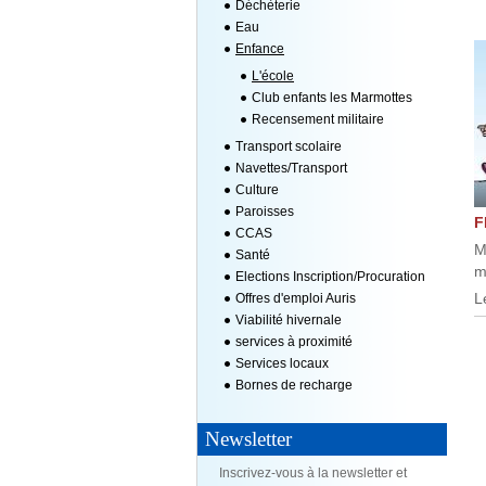
Déchèterie
Eau
Enfance
L'école
Club enfants les Marmottes
Recensement militaire
Transport scolaire
Navettes/Transport
Culture
Paroisses
F
CCAS
M
Santé
m
Elections Inscription/Procuration
Offres d'emploi Auris
L
Viabilité hivernale
services à proximité
Services locaux
Bornes de recharge
Informations utiles tour de
Newsletter
France
Inscrivez-vous à la newsletter et