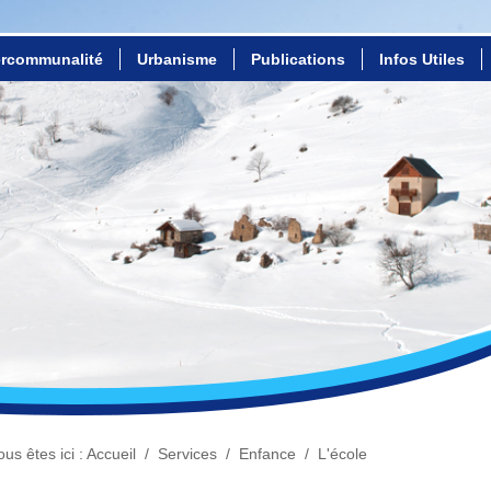
ercommunalité
Urbanisme
Publications
Infos Utiles
ous êtes ici :
Accueil
/
Services
/
Enfance
/
L'école