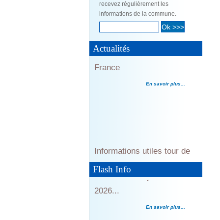
Informations utiles tour de
recevez régulièrement les
En savoir plus...
informations de la commune.
France
En savoir plus...
Actualités
Informations utiles tour de
France
Evènements cyclistes été
En savoir plus...
2026...
En savoir plus...
Flash Info
Illiwap