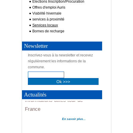
Elections Inscription/Procuration
Offres d'emploi Auris
Viabilité hivernale
services à proximité
Services locaux
Bornes de recharge
Newsletter
Inscrivez-vous à la newsletter et recevez
régulièrement les informations de la
commune.
Informations utiles tour de
Actualités
France
Informations utiles tour de
En savoir plus...
France
En savoir plus...