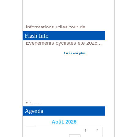
Informations utiles tour de
France
Evènements cyclistes été 2026...
En savoir plus...
Flash Info
En savoir plus...
Illiwap
En
savoir plus...
Agenda
Août, 2026
1
2