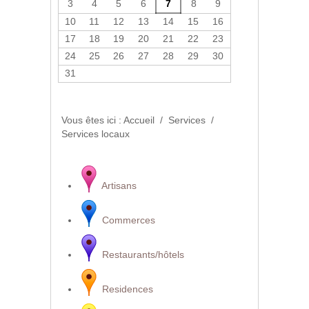
3
4
5
6
7
8
9
10
11
12
13
14
15
16
Informations utiles tour de
17
18
19
20
21
22
23
France
24
25
26
27
28
29
30
31
En savoir plus...
Vous êtes ici :
Accueil
/
Services
/
Services locaux
Artisans
Commerces
Restaurants/hôtels
Residences