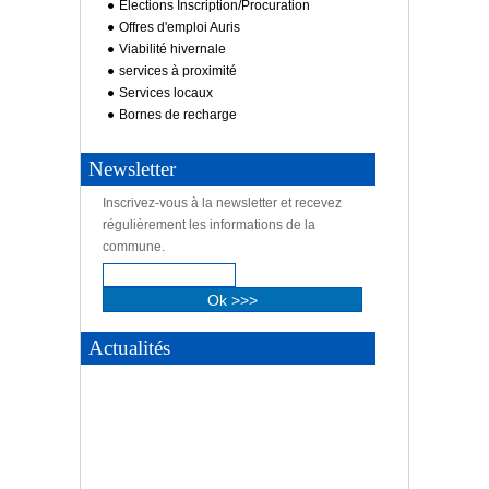
Elections Inscription/Procuration
Offres d'emploi Auris
Viabilité hivernale
services à proximité
Services locaux
Bornes de recharge
Newsletter
Inscrivez-vous à la newsletter et recevez
Informations utiles tour de
régulièrement les informations de la
commune.
France
Informations utiles tour de
En savoir plus...
France
Actualités
En savoir plus...
Informations utiles tour de
France