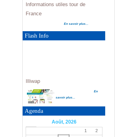
Evènements cyclistes été 2026...
En savoir plus...
En savoir plus...
Flash Info
Illiwap
En
savoir plus...
Agenda
Août, 2026
Informations utiles tour de
1
2
France