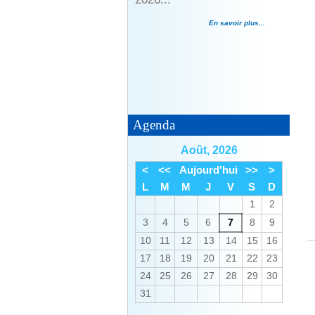
Illiwap
En savoir plus...
Agenda
Août, 2026
Informations utiles tour de
<
<<
Aujourd'hui
>>
>
France
L
M
M
J
V
S
D
1
2
En savoir plus...
3
4
5
6
7
8
9
10
11
12
13
14
15
16
17
18
19
20
21
22
23
24
25
26
27
28
29
30
31