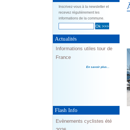
Inscrivez-vous à la newsletter et
Informations utiles tour de
recevez régulièrement les
France
informations de la commune.
Informations utiles tour de
En savoir plus...
France
Actualités
En savoir plus...
Informations utiles tour de
France
Evènements cyclistes été
En savoir plus...
2026...
En savoir plus...
Flash Info