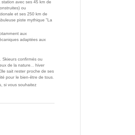
la station avec ses 45 km de
nstruites) ou
tionale et ses 250 km de
buleuse piste mythique "La
 notamment aux
mécaniques adaptées aux
re. Skieurs confirmés ou
ux de la nature... hiver
Elle sait rester proche de ses
é pour le bien-être de tous.
s, si vous souhaitez